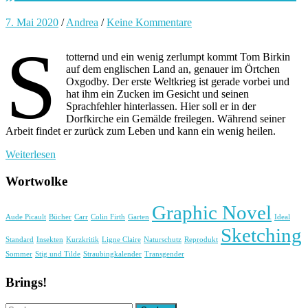
7. Mai 2020
/
Andrea
/
Keine Kommentare
S
totternd und ein wenig zerlumpt kommt Tom Birkin
auf dem englischen Land an, genauer im Örtchen
Oxgodby. Der erste Weltkrieg ist gerade vorbei und
hat ihm ein Zucken im Gesicht und seinen
Sprachfehler hinterlassen. Hier soll er in der
Dorfkirche ein Gemälde freilegen. Während seiner
Arbeit findet er zurück zum Leben und kann ein wenig heilen.
Weiterlesen
Wortwolke
Graphic Novel
Aude Picault
Bücher
Carr
Colin Firth
Garten
Ideal
Sketching
Standard
Insekten
Kurzkritik
Ligne Claire
Naturschutz
Reprodukt
Sommer
Stig und Tilde
Straubingkalender
Transgender
Brings!