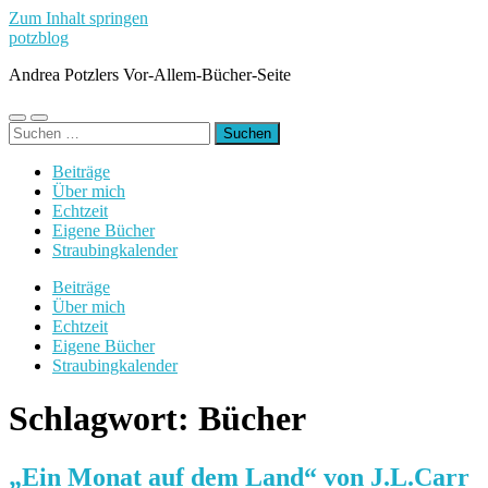
Zum Inhalt springen
potzblog
Andrea Potzlers Vor-Allem-Bücher-Seite
Mobile-
Suchfeld
Suchen
Menü
ein-/ausblenden
nach:
ein-/ausblenden
Beiträge
Über mich
Echtzeit
Eigene Bücher
Straubingkalender
Beiträge
Über mich
Echtzeit
Eigene Bücher
Straubingkalender
Schlagwort:
Bücher
„Ein Monat auf dem Land“ von J.L.Carr