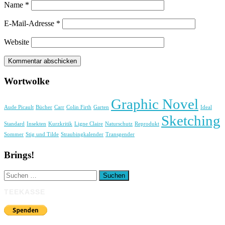
Name
*
E-Mail-Adresse
*
Website
Wortwolke
Graphic Novel
Aude Picault
Bücher
Carr
Colin Firth
Garten
Ideal
Sketching
Standard
Insekten
Kurzkritik
Ligne Claire
Naturschutz
Reprodukt
Sommer
Stig und Tilde
Straubingkalender
Transgender
Brings!
Suchen
nach:
TEEKASSE