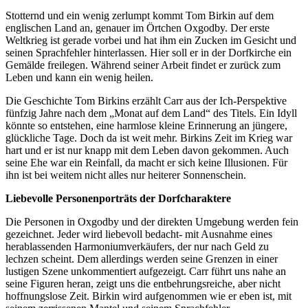
Stotternd und ein wenig zerlumpt kommt Tom Birkin auf dem
englischen Land an, genauer im Örtchen Oxgodby. Der erste
Weltkrieg ist gerade vorbei und hat ihm ein Zucken im Gesicht und
seinen Sprachfehler hinterlassen. Hier soll er in der Dorfkirche ein
Gemälde freilegen. Während seiner Arbeit findet er zurück zum
Leben und kann ein wenig heilen.
Die Geschichte Tom Birkins erzählt Carr aus der Ich-Perspektive
fünfzig Jahre nach dem „Monat auf dem Land“ des Titels. Ein Idyll
könnte so entstehen, eine harmlose kleine Erinnerung an jüngere,
glückliche Tage. Doch da ist weit mehr. Birkins Zeit im Krieg war
hart und er ist nur knapp mit dem Leben davon gekommen. Auch
seine Ehe war ein Reinfall, da macht er sich keine Illusionen. Für
ihn ist bei weitem nicht alles nur heiterer Sonnenschein.
Liebevolle Personenporträts der Dorfcharaktere
Die Personen in Oxgodby und der direkten Umgebung werden fein
gezeichnet. Jeder wird liebevoll bedacht- mit Ausnahme eines
herablassenden Harmoniumverkäufers, der nur nach Geld zu
lechzen scheint. Dem allerdings werden seine Grenzen in einer
lustigen Szene unkommentiert aufgezeigt. Carr führt uns nahe an
seine Figuren heran, zeigt uns die entbehrungsreiche, aber nicht
hoffnungslose Zeit. Birkin wird aufgenommen wie er eben ist, mit