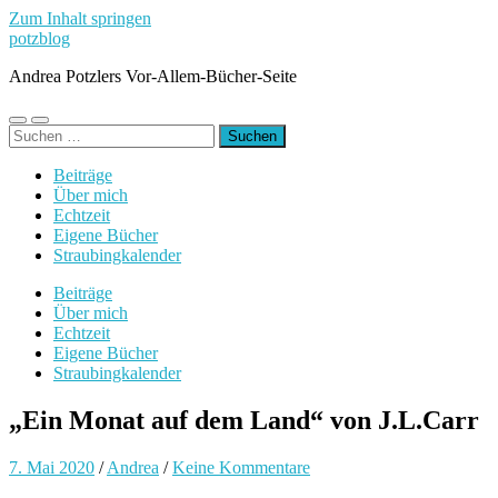
Zum Inhalt springen
potzblog
Andrea Potzlers Vor-Allem-Bücher-Seite
Mobile-
Suchfeld
Suchen
Menü
ein-/ausblenden
nach:
ein-/ausblenden
Beiträge
Über mich
Echtzeit
Eigene Bücher
Straubingkalender
Beiträge
Über mich
Echtzeit
Eigene Bücher
Straubingkalender
„Ein Monat auf dem Land“ von J.L.Carr
7. Mai 2020
/
Andrea
/
Keine Kommentare