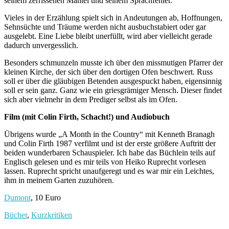
seinem zerrissenen Mantel und seinem Sprachfehler.
Vieles in der Erzählung spielt sich in Andeutungen ab, Hoffnungen,
Sehnsüchte und Träume werden nicht ausbuchstabiert oder gar
ausgelebt. Eine Liebe bleibt unerfüllt, wird aber vielleicht gerade
dadurch unvergesslich.
Besonders schmunzeln musste ich über den missmutigen Pfarrer der
kleinen Kirche, der sich über den dortigen Ofen beschwert. Russ
soll er über die gläubigen Betenden ausgespuckt haben, eigensinnig
soll er sein ganz. Ganz wie ein griesgrämiger Mensch. Dieser findet
sich aber vielmehr in dem Prediger selbst als im Ofen.
Film (mit Colin Firth, Schacht!) und Audiobuch
Übrigens wurde „A Month in the Country“ mit Kenneth Branagh
und Colin Firth 1987 verfilmt und ist der erste größere Auftritt der
beiden wunderbaren Schauspieler. Ich habe das Büchlein teils auf
Englisch gelesen und es mir teils von Heiko Ruprecht vorlesen
lassen. Ruprecht spricht unaufgeregt und es war mir ein Leichtes,
ihm in meinem Garten zuzuhören.
Dumont
, 10 Euro
Bücher
,
Kurzkritiken