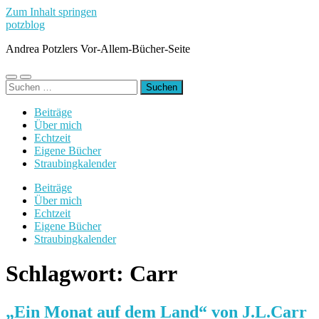
Zum Inhalt springen
potzblog
Andrea Potzlers Vor-Allem-Bücher-Seite
Mobile-
Suchfeld
Suchen
Menü
ein-/ausblenden
nach:
ein-/ausblenden
Beiträge
Über mich
Echtzeit
Eigene Bücher
Straubingkalender
Beiträge
Über mich
Echtzeit
Eigene Bücher
Straubingkalender
Schlagwort:
Carr
„Ein Monat auf dem Land“ von J.L.Carr