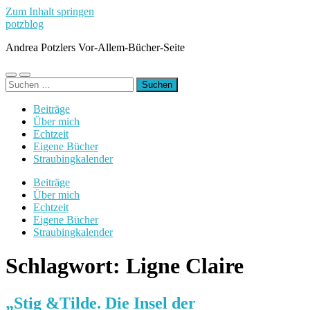
Zum Inhalt springen
potzblog
Andrea Potzlers Vor-Allem-Bücher-Seite
Mobile-
Suchfeld
Suchen
Menü
ein-/ausblenden
nach:
ein-/ausblenden
Beiträge
Über mich
Echtzeit
Eigene Bücher
Straubingkalender
Beiträge
Über mich
Echtzeit
Eigene Bücher
Straubingkalender
Schlagwort:
Ligne Claire
„Stig &Tilde. Die Insel der