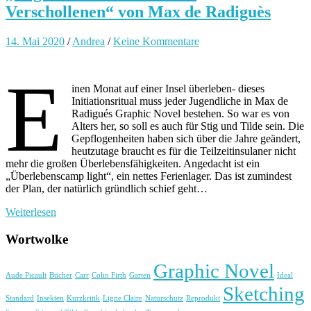
Verschollenen“ von Max de Radiguès
14. Mai 2020
/
Andrea
/
Keine Kommentare
E
inen Monat auf einer Insel überleben- dieses
Initiationsritual muss jeder Jugendliche in Max de
Radigués Graphic Novel bestehen. So war es von
Alters her, so soll es auch für Stig und Tilde sein. Die
Gepflogenheiten haben sich über die Jahre geändert,
heutzutage braucht es für die Teilzeitinsulaner nicht
mehr die großen Überlebensfähigkeiten. Angedacht ist ein
„Überlebenscamp light“, ein nettes Ferienlager. Das ist zumindest
der Plan, der natürlich gründlich schief geht…
Weiterlesen
Wortwolke
Graphic Novel
Aude Picault
Bücher
Carr
Colin Firth
Garten
Ideal
Sketching
Standard
Insekten
Kurzkritik
Ligne Claire
Naturschutz
Reprodukt