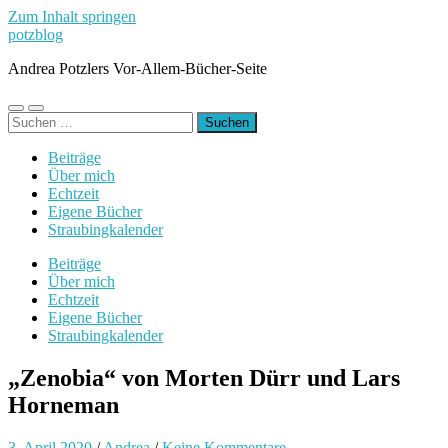
Zum Inhalt springen
potzblog
Andrea Potzlers Vor-Allem-Bücher-Seite
Mobile-
Suchfeld
Suchen
Menü
ein-/ausblenden
nach:
ein-/ausblenden
Beiträge
Über mich
Echtzeit
Eigene Bücher
Straubingkalender
Beiträge
Über mich
Echtzeit
Eigene Bücher
Straubingkalender
„Zenobia“ von Morten Dürr und Lars
Horneman
3. April 2020
/
Andrea
/
Keine Kommentare