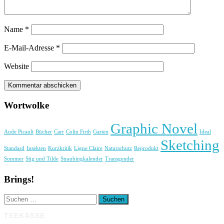
Name
*
E-Mail-Adresse
*
Website
Wortwolke
Graphic Novel
Aude Picault
Bücher
Carr
Colin Firth
Garten
Ideal
Sketching
Standard
Insekten
Kurzkritik
Ligne Claire
Naturschutz
Reprodukt
Sommer
Stig und Tilde
Straubingkalender
Transgender
Brings!
Suchen
nach:
TEEKASSE