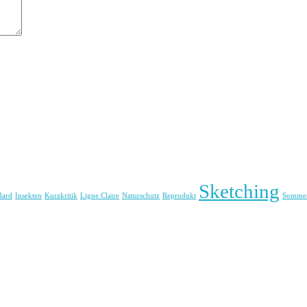
Sketching
dard
Insekten
Kurzkritik
Ligne Claire
Naturschutz
Reprodukt
Somme