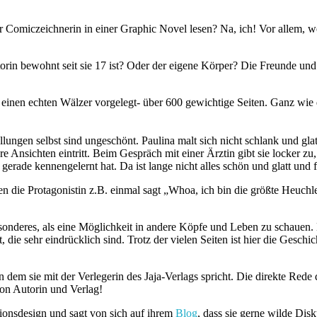
r Comiczeichnerin in einer Graphic Novel lesen? Na, ich! Vor allem, we
n bewohnt seit sie 17 ist? Oder der eigene Körper? Die Freunde und 
e“ einen echten Wälzer vorgelegt- über 600 gewichtige Seiten. Ganz wie
stellungen selbst sind ungeschönt. Paulina malt sich nicht schlank und
 ihre Ansichten eintritt. Beim Gespräch mit einer Ärztin gibt sie locke
ie gerade kennengelernt hat. Da ist lange nicht alles schön und glatt un
en die Protagonistin z.B. einmal sagt „Whoa, ich bin die größte Heuc
sonderes, als eine Möglichkeit in andere Köpfe und Leben zu schauen. D
die sehr eindrücklich sind. Trotz der vielen Seiten ist hier die Geschic
 dem sie mit der Verlegerin des Jaja-Verlags spricht. Die direkte Re
von Autorin und Verlag!
ionsdesign und sagt von sich auf ihrem
Blog
, dass sie gerne wilde Dis