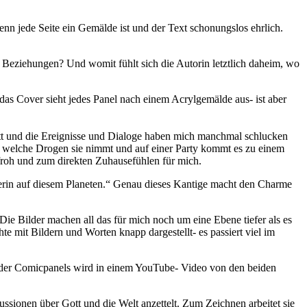
nn jede Seite ein Gemälde ist und der Text schonungslos ehrlich.
Beziehungen? Und womit fühlt sich die Autorin letztlich daheim, wo
 das Cover sieht jedes Panel nach einem Acrylgemälde aus- ist aber
 glatt und die Ereignisse und Dialoge haben mich manchmal schlucken
r zu, welche Drogen sie nimmt und auf einer Party kommt es zu einem
d froh und zum direkten Zuhausefühlen für mich.
hlerin auf diesem Planeten.“ Genau dieses Kantige macht den Charme
ie Bilder machen all das für mich noch um eine Ebene tiefer als es
hte mit Bildern und Worten knapp dargestellt- es passiert viel im
de der Comicpanels wird in einem YouTube- Video von den beiden
kussionen über Gott und die Welt anzettelt. Zum Zeichnen arbeitet sie