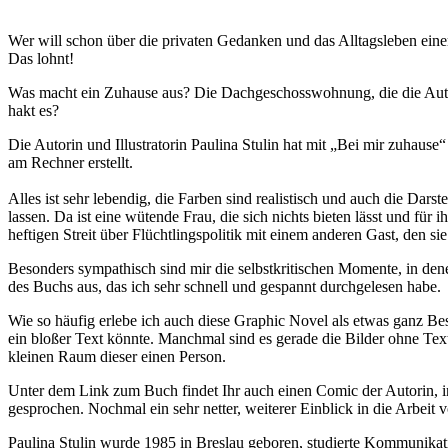
Wer will schon über die privaten Gedanken und das Alltagsleben eine
Das lohnt!
Was macht ein Zuhause aus? Die Dachgeschosswohnung, die die Autori
hakt es?
Die Autorin und Illustratorin Paulina Stulin hat mit „Bei mir zuhaus
am Rechner erstellt.
Alles ist sehr lebendig, die Farben sind realistisch und auch die Dar
lassen. Da ist eine wütende Frau, die sich nichts bieten lässt und für
heftigen Streit über Flüchtlingspolitik mit einem anderen Gast, den s
Besonders sympathisch sind mir die selbstkritischen Momente, in den
des Buchs aus, das ich sehr schnell und gespannt durchgelesen habe.
Wie so häufig erlebe ich auch diese Graphic Novel als etwas ganz Be
ein bloßer Text könnte. Manchmal sind es gerade die Bilder ohne Text, 
kleinen Raum dieser einen Person.
Unter dem Link zum Buch findet Ihr auch einen Comic der Autorin, in
gesprochen. Nochmal ein sehr netter, weiterer Einblick in die Arbeit 
Paulina Stulin wurde 1985 in Breslau geboren, studierte Kommunikat