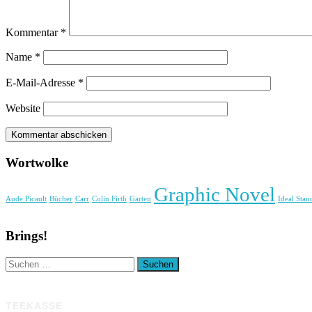
Kommentar
*
Name
*
E-Mail-Adresse
*
Website
Wortwolke
Graphic Novel
Aude Picault
Bücher
Carr
Colin Firth
Garten
Ideal Stan
Brings!
Suchen
nach:
TEEKASSE