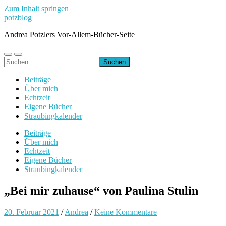
Zum Inhalt springen
potzblog
Andrea Potzlers Vor-Allem-Bücher-Seite
Mobile-
Suchfeld
Suchen
Menü
ein-/ausblenden
nach:
ein-/ausblenden
Beiträge
Über mich
Echtzeit
Eigene Bücher
Straubingkalender
Beiträge
Über mich
Echtzeit
Eigene Bücher
Straubingkalender
„Bei mir zuhause“ von Paulina Stulin
20. Februar 2021
/
Andrea
/
Keine Kommentare