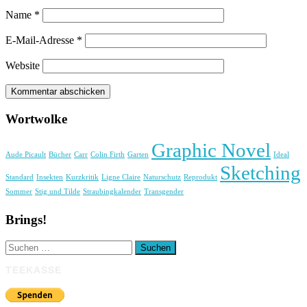
Name
*
E-Mail-Adresse
*
Website
Wortwolke
Graphic Novel
Aude Picault
Bücher
Carr
Colin Firth
Garten
Ideal
Sketching
Standard
Insekten
Kurzkritik
Ligne Claire
Naturschutz
Reprodukt
Sommer
Stig und Tilde
Straubingkalender
Transgender
Brings!
Suchen
nach:
TEEKASSE