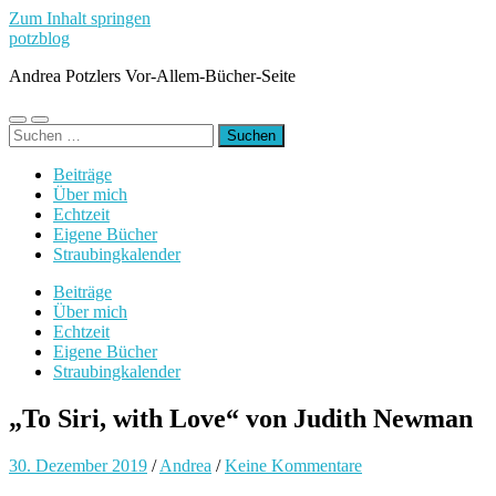
Zum Inhalt springen
potzblog
Andrea Potzlers Vor-Allem-Bücher-Seite
Mobile-
Suchfeld
Suchen
Menü
ein-/ausblenden
nach:
ein-/ausblenden
Beiträge
Über mich
Echtzeit
Eigene Bücher
Straubingkalender
Beiträge
Über mich
Echtzeit
Eigene Bücher
Straubingkalender
„To Siri, with Love“ von Judith Newman
30. Dezember 2019
/
Andrea
/
Keine Kommentare