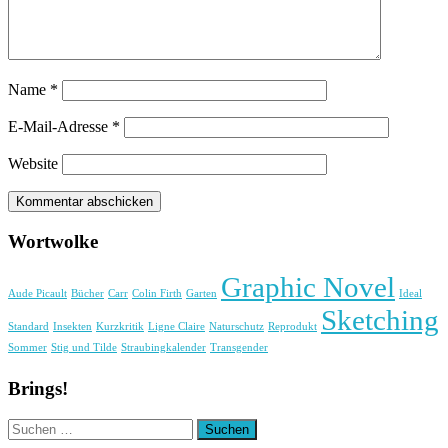
Name
*
E-Mail-Adresse
*
Website
Wortwolke
Graphic Novel
Aude Picault
Bücher
Carr
Colin Firth
Garten
Ideal
Sketching
Standard
Insekten
Kurzkritik
Ligne Claire
Naturschutz
Reprodukt
Sommer
Stig und Tilde
Straubingkalender
Transgender
Brings!
Suchen
nach: