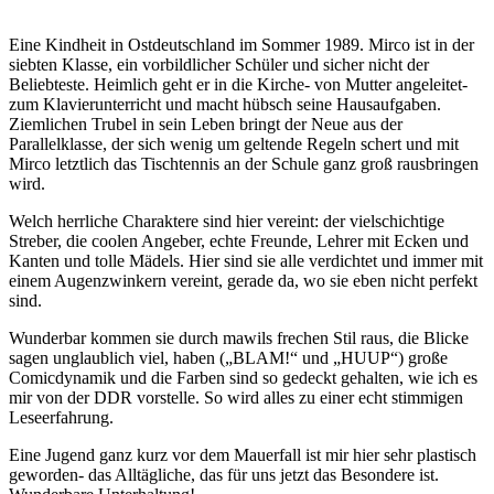
Eine Kindheit in Ostdeutschland im Sommer 1989. Mirco ist in der
siebten Klasse, ein vorbildlicher Schüler und sicher nicht der
Beliebteste. Heimlich geht er in die Kirche- von Mutter angeleitet-
zum Klavierunterricht und macht hübsch seine Hausaufgaben.
Ziemlichen Trubel in sein Leben bringt der Neue aus der
Parallelklasse, der sich wenig um geltende Regeln schert und mit
Mirco letztlich das Tischtennis an der Schule ganz groß rausbringen
wird.
Welch herrliche Charaktere sind hier vereint: der vielschichtige
Streber, die coolen Angeber, echte Freunde, Lehrer mit Ecken und
Kanten und tolle Mädels. Hier sind sie alle verdichtet und immer mit
einem Augenzwinkern vereint, gerade da, wo sie eben nicht perfekt
sind.
Wunderbar kommen sie durch mawils frechen Stil raus, die Blicke
sagen unglaublich viel, haben („BLAM!“ und „HUUP“) große
Comicdynamik und die Farben sind so gedeckt gehalten, wie ich es
mir von der DDR vorstelle. So wird alles zu einer echt stimmigen
Leseerfahrung.
Eine Jugend ganz kurz vor dem Mauerfall ist mir hier sehr plastisch
geworden- das Alltägliche, das für uns jetzt das Besondere ist.