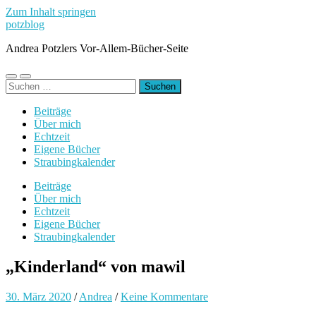
Zum Inhalt springen
potzblog
Andrea Potzlers Vor-Allem-Bücher-Seite
Mobile-
Suchfeld
Suchen
Menü
ein-/ausblenden
nach:
ein-/ausblenden
Beiträge
Über mich
Echtzeit
Eigene Bücher
Straubingkalender
Beiträge
Über mich
Echtzeit
Eigene Bücher
Straubingkalender
„Kinderland“ von mawil
30. März 2020
/
Andrea
/
Keine Kommentare