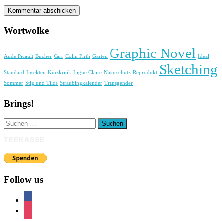
Wortwolke
Graphic Novel
Aude Picault
Bücher
Carr
Colin Firth
Garten
Ideal
Sketching
Standard
Insekten
Kurzkritik
Ligne Claire
Naturschutz
Reprodukt
Sommer
Stig und Tilde
Straubingkalender
Transgender
Brings!
Suchen
nach:
TEEKASSE
Follow us
facebook
instagram