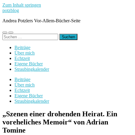
Zum Inhalt springen
potzblog
Andrea Potzlers Vor-Allem-Bücher-Seite
Mobile-
Suchfeld
Suchen
Menü
ein-/ausblenden
nach:
ein-/ausblenden
Beiträge
Über mich
Echtzeit
Eigene Bücher
Straubingkalender
Beiträge
Über mich
Echtzeit
Eigene Bücher
Straubingkalender
„Szenen einer drohenden Heirat. Ein
voreheliches Memoir“ von Adrian
Tomine