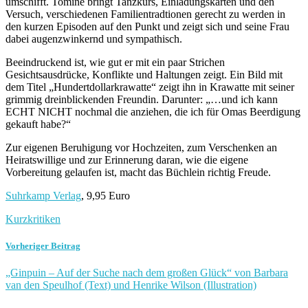
umschifft. Tomine bringt Tanzkurs, Einladungskarten und den
Versuch, verschiedenen Familientradtionen gerecht zu werden in
den kurzen Episoden auf den Punkt und zeigt sich und seine Frau
dabei augenzwinkernd und sympathisch.
Beeindruckend ist, wie gut er mit ein paar Strichen
Gesichtsausdrücke, Konflikte und Haltungen zeigt. Ein Bild mit
dem Titel „Hundertdollarkrawatte“ zeigt ihn in Krawatte mit seiner
grimmig dreinblickenden Freundin. Darunter: „…und ich kann
ECHT NICHT nochmal die anziehen, die ich für Omas Beerdigung
gekauft habe?“
Zur eigenen Beruhigung vor Hochzeiten, zum Verschenken an
Heiratswillige und zur Erinnerung daran, wie die eigene
Vorbereitung gelaufen ist, macht das Büchlein richtig Freude.
Suhrkamp Verlag
, 9,95 Euro
Kurzkritiken
Vorheriger Beitrag
„Ginpuin – Auf der Suche nach dem großen Glück“ von Barbara
van den Speulhof (Text) und Henrike Wilson (Illustration)