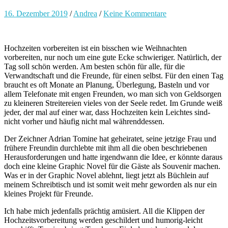
16. Dezember 2019
/
Andrea
/
Keine Kommentare
Hochzeiten vorbereiten ist ein bisschen wie Weihnachten
vorbereiten, nur noch um eine gute Ecke schwieriger. Natürlich, der
Tag soll schön werden. Am besten schön für alle, für die
Verwandtschaft und die Freunde, für einen selbst. Für den einen Tag
braucht es oft Monate an Planung, Überlegung, Basteln und vor
allem Telefonate mit engen Freunden, wo man sich von Geldsorgen
zu kleineren Streitereien vieles von der Seele redet. Im Grunde weiß
jeder, der mal auf einer war, dass Hochzeiten kein Leichtes sind-
nicht vorher und häufig nicht mal währenddessen.
Der Zeichner Adrian Tomine hat geheiratet, seine jetzige Frau und
frühere Freundin durchlebte mit ihm all die oben beschriebenen
Herausforderungen und hatte irgendwann die Idee, er könnte daraus
doch eine kleine Graphic Novel für die Gäste als Souvenir machen.
Was er in der Graphic Novel ablehnt, liegt jetzt als Büchlein auf
meinem Schreibtisch und ist somit weit mehr geworden als nur ein
kleines Projekt für Freunde.
Ich habe mich jedenfalls prächtig amüsiert. All die Klippen der
Hochzeitsvorbereitung werden geschildert und humorig-leicht